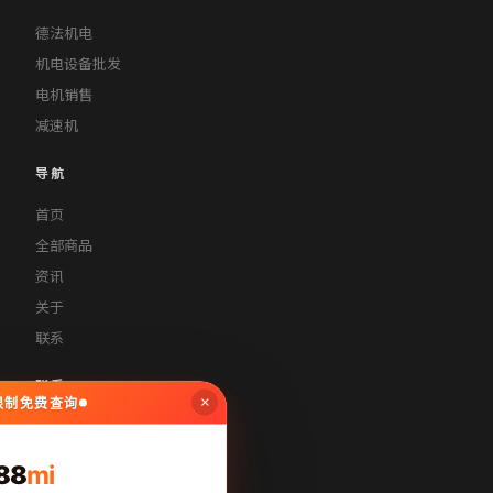
德法机电
机电设备批发
电机销售
减速机
导航
首页
全部商品
资讯
关于
联系
联系
×
无限制免费查询
contact@dferect.com
400-888-8888
88
mi
周一至周五 9:00-18:00