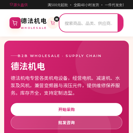
源头直供
满500元起批 · 全国48小时发货 · 一件代发支持 ·
询
搜
德法机电
索
WHOLESALE
B2B WHOLESALE · SUPPLY CHAIN
德法机电
德法机电专营各类机电设备，经营电机、减速机、水
泵及风机，兼营变频器与液压元件，提供维修保养服
务。库存齐全，支持定制选型。
开始采购
批发咨询