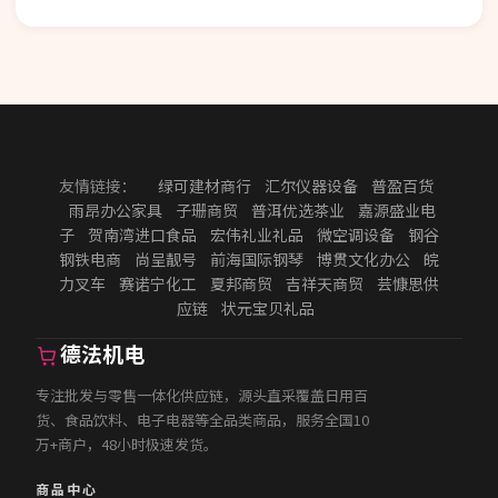
友情链接：
绿可建材商行
汇尔仪器设备
普盈百货
雨昂办公家具
子珊商贸
普洱优选茶业
嘉源盛业电
子
贺南湾进口食品
宏伟礼业礼品
微空调设备
钢谷
钢铁电商
尚呈靓号
前海国际钢琴
博贯文化办公
皖
力叉车
赛诺宁化工
夏邦商贸
吉祥天商贸
芸慷思供
应链
状元宝贝礼品
德法机电
专注批发与零售一体化供应链，源头直采覆盖日用百
货、食品饮料、电子电器等全品类商品，服务全国10
万+商户，48小时极速发货。
商品中心